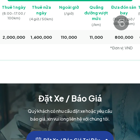
Thuê 1 ngày
Thuê nửa
Ngoài giờ
Quãng
Đưa đón sân
ngày
đường vượt
bay
(8:00–17:00 /
(/giờ)
(
100km)
mức
(4 giờ / 50km)
(Trong 2 giờ /
tối đa 20km)
(/km)
2,000,000
1,600,000
110,000
11,000
800,000
*Đơn vị: VND
Đặt Xe / Báo Giá
Quý khách có nhu cầu đặt xe hoặc yêu cầu
báo giá, xin vui lòng liên hệ với chúng tôi.
Đặt Xe / Báo Giá Tại Đây