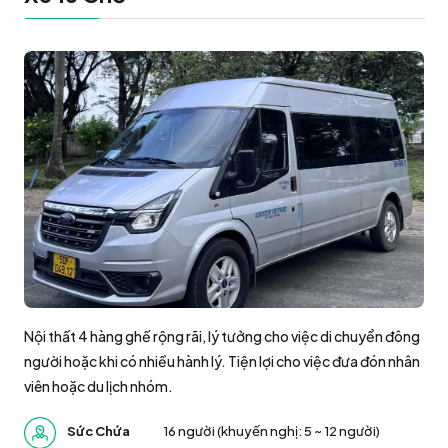
Hồ Chí Minh / Đà Nẵng
Hồ Chí Minh / Đà Nẵng
+84-28-3744-2281
Nội thất 4 hàng ghế rộng rãi, lý tưởng cho việc di chuyển đông
người hoặc khi có nhiều hành lý. Tiện lợi cho việc đưa đón nhân
viên hoặc du lịch nhóm.
Sức Chứa
16 người (khuyến nghị: 5 ~ 12 người)