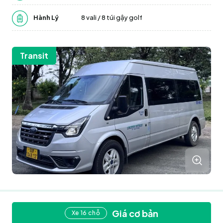
Hành Lý
8 vali / 8 túi gậy golf
Transit
Giá cơ bản
Xe 16 chỗ