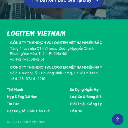
CÔNG TY TNHH DỊCH VỤ LOGITEM VIỆT NAM MIỀN BẮC
Tầng 4, tòa nhà CT4 Vimeco, đường Nguyễn Chánh,
Phường Yên Hòa, Thành Phố Hà Nội
+84-24-3558-2131
CÔNG TY TNHH DỊCH VỤ LOGITEM VIỆT NAM MIỀN NAM
Số 30 Đường Số 5, Phường Bình Trưng, TP Hồ Chí Minh
+84-28-3744-2281
Thế Mạnh
Sử Dụng Ngắn Hạn
Hợp Đồng Dài Hạn
Loại Xe & Bảng Giá
Tin Tức
Giới Thiệu Công Ty
Đặt Xe / Yêu Cầu Báo Giá
Liên Hệ
Đặt Xe / Báo Giá
©︎2026 LOGITEM VIỆT NAM