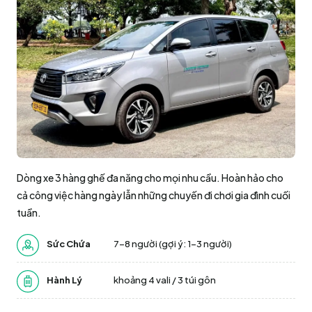
Dòng xe 3 hàng ghế đa năng cho mọi nhu cầu. Hoàn hảo cho
cả công việc hàng ngày lẫn những chuyến đi chơi gia đình cuối
tuần.
Sức Chứa
7-8 người (gợi ý: 1–3 người)
Hành Lý
khoảng 4 vali / 3 túi gôn