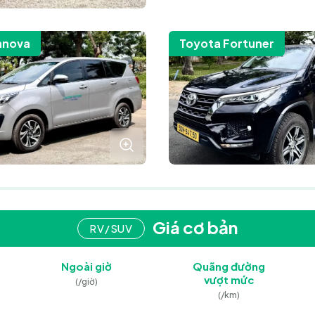
nnova
Toyota Fortuner
Giá cơ bản
RV/SUV
Ngoài giờ
Quãng đường
vượt mức
(/giờ)
(/km)