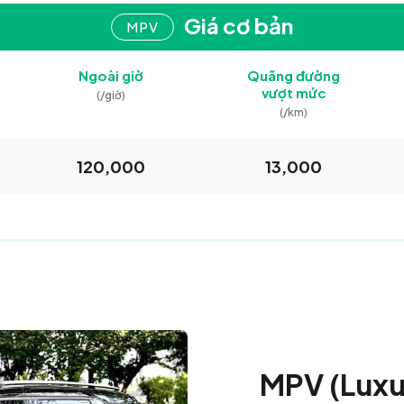
Giá cơ bản
MPV
Hồ Chí Minh / Đà Nẵng
Hồ Chí Minh / Đà Nẵng
+84-28-3744-2281
Ngoài giờ
Quãng đường
vượt mức
(/giờ)
(/km)
120,000
13,000
MPV (Luxu