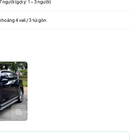
7 người (gợi ý: 1 ~ 3 người)
khoảng 4 vali / 3 túi gôn