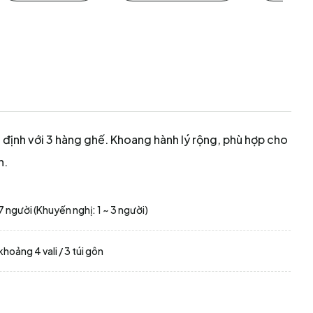
n định với 3 hàng ghế. Khoang hành lý rộng, phù hợp cho
h.
7 người (Khuyến nghị: 1 ~ 3 người)
khoảng 4 vali / 3 túi gôn