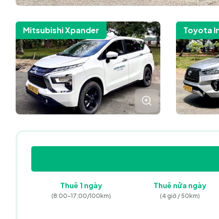
Mitsubishi Xpander
Toyota I
Thuê
1 ngày
Thuê
nửa ngày
(8:00-17:00/
100km)
(4 giờ / 50km)