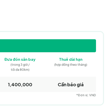
Đưa đón
sân bay
Thuê dài hạn
(trong 3 giờ /
(hợp đồng theo tháng)
tối đa 80km)
1,400,000
Cần báo giá
*Đơn vị: VND