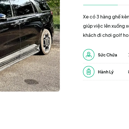
Xe có 3 hàng ghế kèm
giúp việc lên xuống 
khách đi chơi golf h
Sức Chứa
Hành Lý