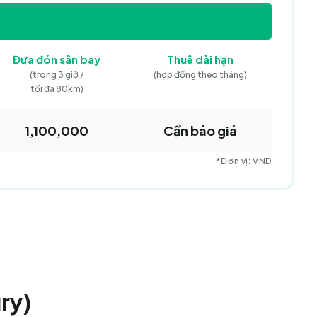
Đưa đón
sân bay
Thuê dài hạn
(trong 3 giờ /
(hợp đồng theo tháng)
tối đa 80km)
1,100,000
Cần báo giá
*Đơn vị: VND
ry)