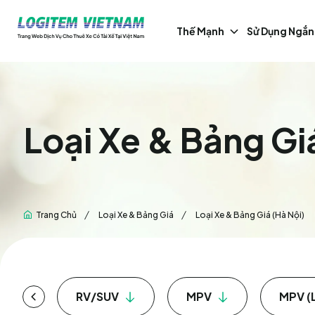
Thế Mạnh
Sử Dụng Ngắn
RV/SUV
MPV
MPV (Luxury
Cam Kết Về Chất Lượng & An
Toàn
Logitem Việt Nam Qua Các Con
Loại Xe & Bảng Gi
Số
Trang Chủ
Loại Xe & Bảng Giá
Loại Xe & Bảng Giá (Hà Nội)
RV/SUV
MPV
MPV (