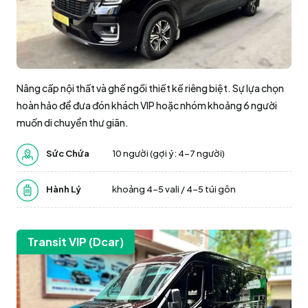
Nâng cấp nội thất và ghế ngồi thiết kế riêng biệt. Sự lựa chọn
hoàn hảo để đưa đón khách VIP hoặc nhóm khoảng 6 người
muốn di chuyển thư giãn.
Sức Chứa
10 người (gợi ý: 4-7 người)
Hành Lý
khoảng 4-5 vali / 4-5 túi gôn
Transit VIP (Dcar)