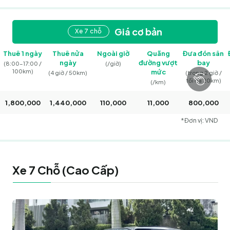
Giá cơ bản
Xe 7 chỗ
Thuê 1 ngày
Thuê nửa
Ngoài giờ
Quãng
Đưa đón sân
ngày
đường vượt
bay
(8:00–17:00 /
(/giờ)
100km)
mức
(4 giờ / 50km)
(trong 2 giờ /
tối đa 20km)
(/km)
1,800,000
1,440,000
110,000
11,000
800,000
*Đơn vị: VND
Xe 7 Chỗ (Cao Cấp)