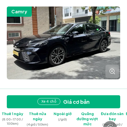
Camry
Giá cơ bản
Xe 4 chỗ
Thuê 1 ngày
Thuê nửa
Ngoài giờ
Quãng
Đưa đón sân
ngày
đường vượt
bay
(8:00–17:00 /
(/giờ)
100km)
mức
(4 giờ / 50km)
(trong 2 giờ /