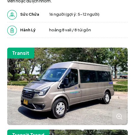
viên hoặc du lịch nhóm.
Sức Chứa
16 người (gợi ý: 5–12 người)
Hành Lý
hoảng 8 vali / 8 túi gôn
Transit
Transit Trend