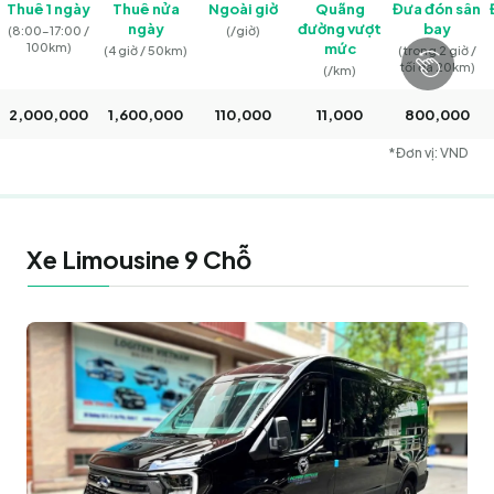
Thuê 1 ngày
Thuê nửa
Ngoài giờ
Quãng
Đưa đón sân
ngày
đường vượt
bay
(8:00–17:00 /
(/giờ)
100km)
mức
(4 giờ / 50km)
(trong 2 giờ /
tối đa 20km)
(/km)
2,000,000
1,600,000
110,000
11,000
800,000
*Đơn vị: VND
Xe Limousine 9 Chỗ