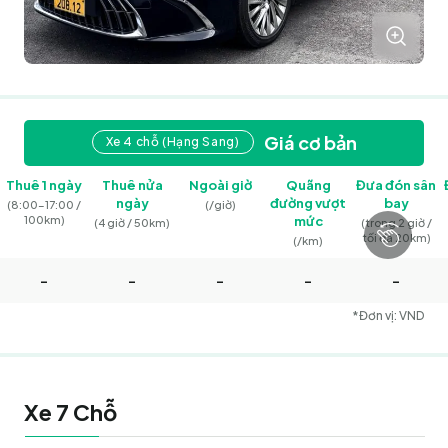
Giá cơ bản
Xe 4 chỗ (Hạng Sang)
Thuê 1 ngày
Thuê nửa
Ngoài giờ
Quãng
Đưa đón sân
ngày
đường vượt
bay
(8:00–17:00 /
(/giờ)
100km)
mức
(4 giờ / 50km)
(trong 2 giờ /
tối đa 20km)
(/km)
-
-
-
-
-
*Đơn vị: VND
Xe 7 Chỗ