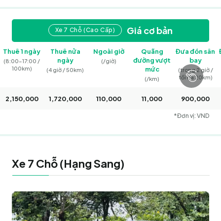
Giá cơ bản
Xe 7 Chỗ (Cao Cấp)
Thuê 1 ngày
Thuê nửa
Ngoài giờ
Quãng
Đưa đón sân
ngày
đường vượt
bay
(8:00–17:00 /
(/giờ)
100km)
mức
(4 giờ / 50km)
(trong 2 giờ /
tối đa 20km)
(/km)
2,150,000
1,720,000
110,000
11,000
900,000
*Đơn vị: VND
Xe 7 Chỗ (Hạng Sang)