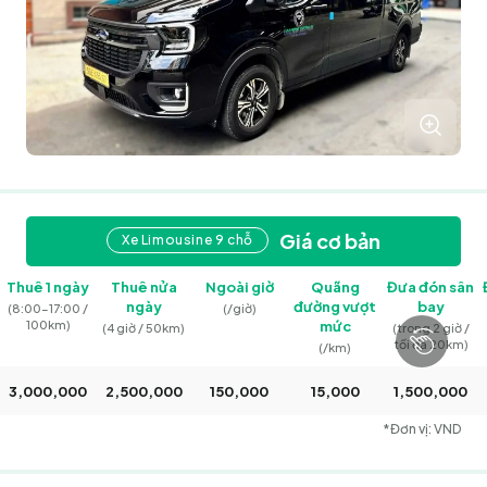
Giá cơ bản
Xe Limousine 9 chỗ
Thuê 1 ngày
Thuê nửa
Ngoài giờ
Quãng
Đưa đón sân
ngày
đường vượt
bay
(8:00–17:00 /
(/giờ)
100km)
mức
(4 giờ / 50km)
(trong 2 giờ /
tối đa 20km)
(/km)
3,000,000
2,500,000
150,000
15,000
1,500,000
*Đơn vị: VND