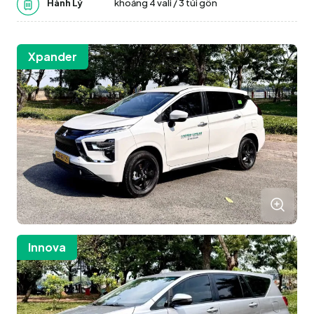
Hành Lý
khoảng 4 vali / 3 túi gôn
Xpander
Innova