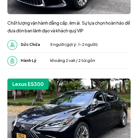
Chất lượng vận hành đẳng cấp, êm ái. Sự lựa chọn hoàn hảo để
đưa đón ban lãnh đạo và khách quý VIP
Sức Chứa
5 người (gợi ý: 1–2 người)
Hành Lý
khoảng 2 vali / 2 túi gôn
Lexus ES300