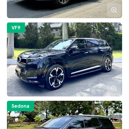
VF9
Hà Nội / Hải Phòng
Sedona
+84-24-3558-2131
Hà Nội / Hải Phòng