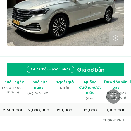
Giá cơ bản
Xe 7 Chỗ (Hạng Sang)
Thuê 1 ngày
Thuê nửa
Ngoài giờ
Quãng
Đưa đón sân
ngày
đường vượt
bay
(8:00–17:00 /
(/giờ)
100km)
mức
(4 giờ / 50km)
(trong 2 giờ /
tối đa 20km)
(/km)
2,600,000
2,080,000
150,000
15,000
1,100,000
*Đơn vị: VND