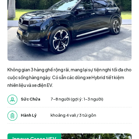
Không gian 3 hàng ghế rộng rãi, mang lại sự tiện nghi tối đa cho
cuộc sống hàng ngày. Có sẵn các dòng xe Hybrid tiết kiệm
nhiên liệu và xe điện EV.
Sức Chứa
7-8 người (gợi ý: 1–3 người)
Hành Lý
khoảng 4 vali / 3 túi gôn
Innova Cross HEV