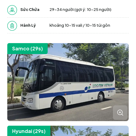
Sức Chứa
29-34 người (gợi ý: 10–25 người)
Hành Lý
khoảng 10-15 vali / 10-15 túi gôn
Samco (29s)
Hyundai (29s)